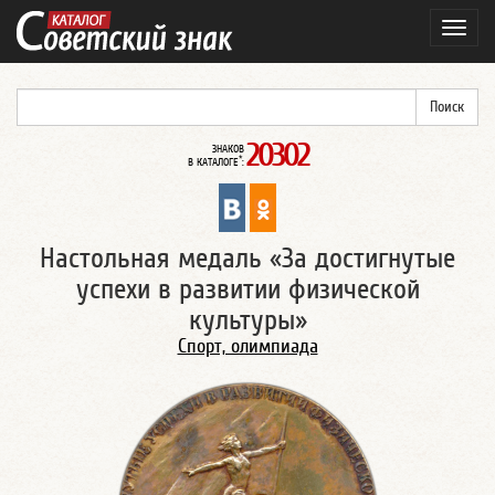
Навиг
20302
ЗНАКОВ
*
В КАТАЛОГЕ
:
Настольная медаль «За достигнутые
успехи в развитии физической
культуры»
Спорт, олимпиада