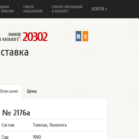
ЦЕНКА
СПИСОК
СПИСОК СОКРАЩЕНИЙ
ВОЙТИ
 ПОКУПКА
МЕДАЛЬЕРОВ
В КАТАЛОГЕ
20302
ЗНАКОВ
*
В КАТАЛОГЕ
:
ставка
Описание
Цена
№ 2176а
Состав:
Томпак, Позолота
Год:
1990