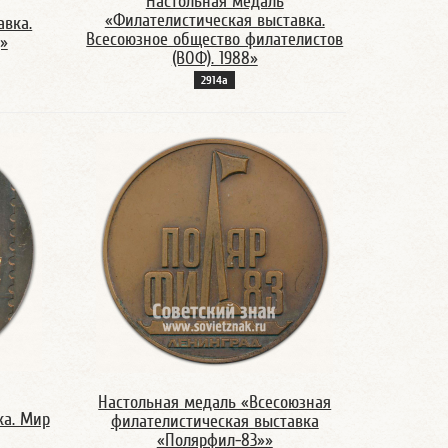
Настольная медаль
«Филателистическая выставка.
авка.
Всесоюзное общество филателистов
»
(ВОФ). 1988»
2914а
Настольная медаль «Всесоюзная
ка. Мир
филателистическая выставка
«Полярфил-83»»