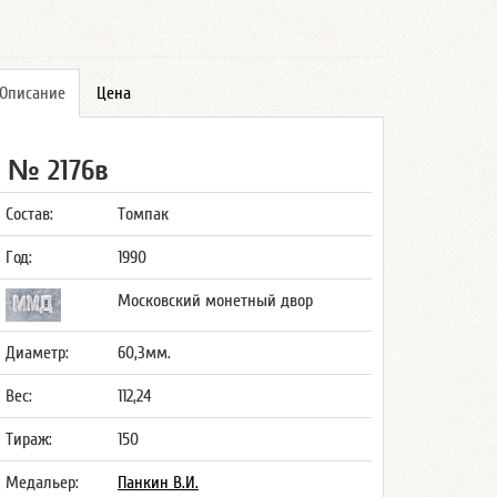
Описание
Цена
№ 2176в
Состав:
Томпак
Год:
1990
Московский монетный двор
Диаметр:
60,3мм.
Вес:
112,24
Тираж:
150
Медальер:
Панкин В.И.