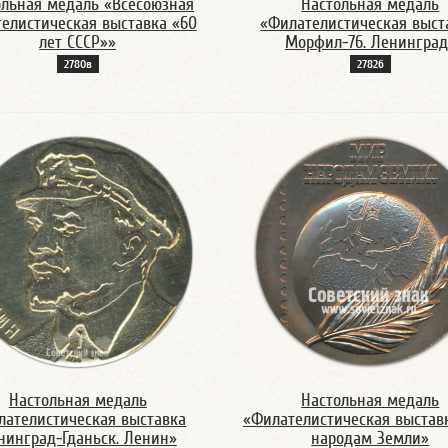
ольная медаль «Всесоюзная
Настольная медаль
елистическая выставка «60
«Филателиcтическая выст
лет СССР»»
Морфил-76. Ленинград
2780в
2782б
Настольная медаль
Настольная медаль
лателистическая выставка
«Филателистическая выстав
нинград-Гданьск. Ленин»
народам Земли»