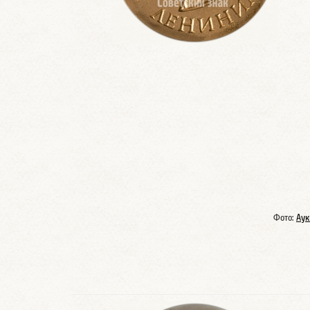
Фото:
Аук