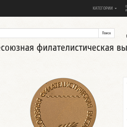
О
КАТЕГОРИИ
И
есоюзная филателистическая вы