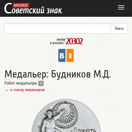
Навиг
20302
ЗНАКОВ
*
В КАТАЛОГЕ
:
Медальер: Будников М.Д.
Работ медальера:
1
←
к списку медальеров