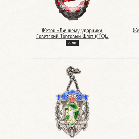
Жетон «Лучшему ударнику.
Же
Советский Торговый Флот (СТФ)»
2570а