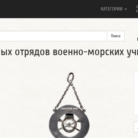
О
КАТЕГОРИИ
И
ных отрядов военно-морских у