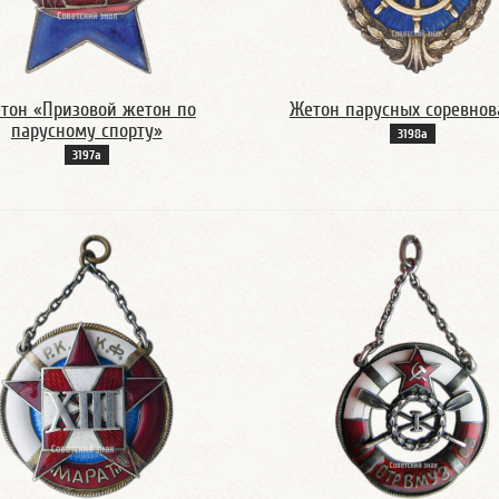
тон «Призовой жетон по
Жетон парусных соревно
парусному спорту»
3198а
3197а