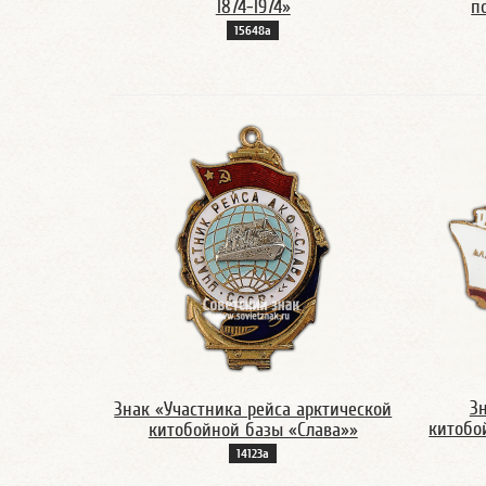
1874-1974»
п
15648а
Зн
Знак «Участника рейса арктической
китобо
китобойной базы «Слава»»
14123а