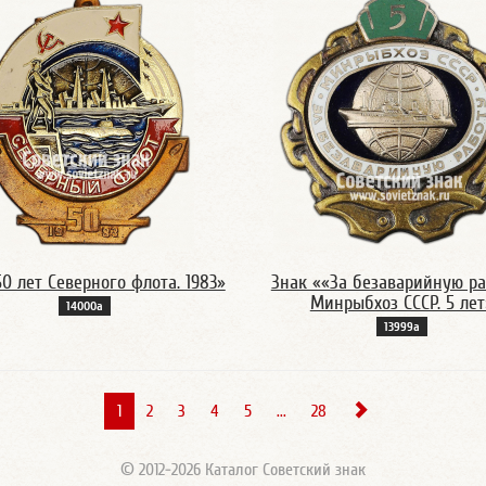
0 лет Северного флота. 1983»
Знак ««За безаварийную ра
Минрыбхоз СССР. 5 лет
14000а
13999а
1
2
3
4
5
...
28
© 2012-2026 Каталог Советский знак