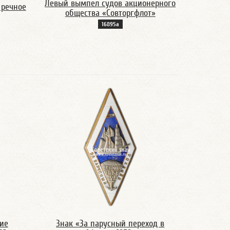
Левый вымпел судов акционерного
 речное
общества «Совторгфлот»
16895а
тие
Знак «За парусный переход в