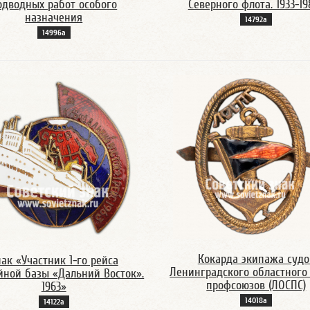
одводных работ особого
Северного флота. 1933-19
назначения
14792а
14996а
Кокарда экипажа судо
ак «Участник 1-го рейса
Ленинградского областного
йной базы «Дальний Восток».
профсоюзов (ЛОСПС)
1963»
14018а
14122а