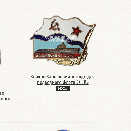
Знак ««За дальний поход» для
подводного флота СССР»
14002а
го
ского