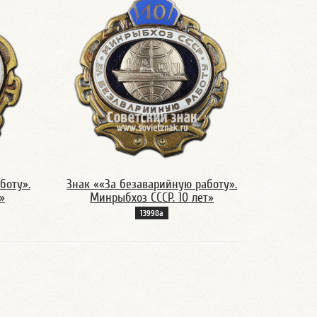
боту».
Знак ««За безаварийную работу».
»
Минрыбхоз СССР. 10 лет»
13998а