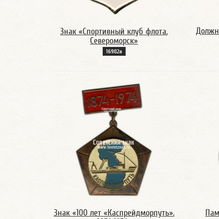
Должн
Знак «Спортивный клуб флота.
Североморск»
16982а
Знак «100 лет «Каспрейдморпуть».
Пам