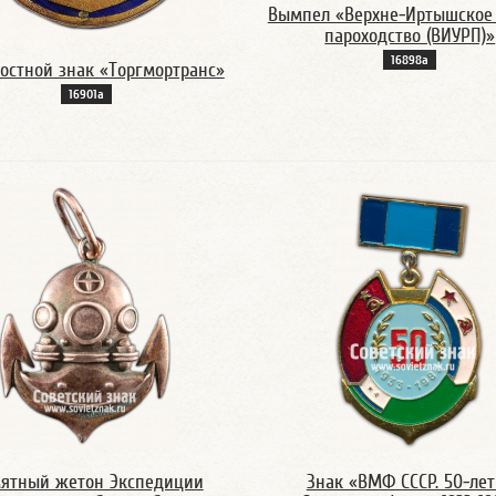
Вымпел «Верхне-Иртышское
пароходство (ВИУРП)»
16898а
остной знак «Торгмортранс»
16901а
ятный жетон Экспедиции
Знак «ВМФ СССР. 50-ле