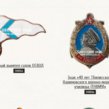
вый вымпел судов ОСВОД
14015а
Знак «40 лет Тбилисско
Нахимовского военно-мор
училища (ТНВМУ)»
14003а