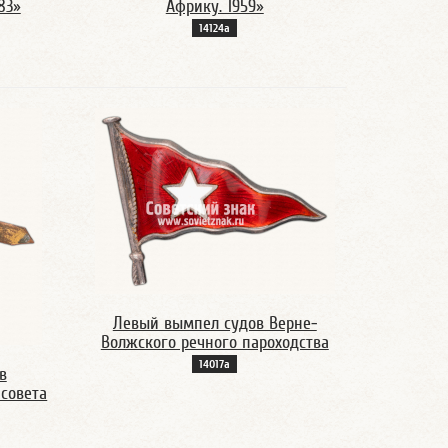
83»
Африку. 1959»
14124а
Левый вымпел судов Верне-
Волжского речного пароходства
14017а
в
 совета