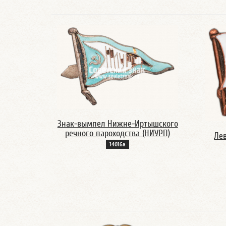
Знак-вымпел Нижне-Иртышского
речного пароходства (НИУРП)
Ле
14016а