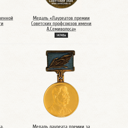
венной
Медаль «Лауреатов премии
ти
Советских профсоюзов имени
А.Семиволоса»
14748а
а,
Медаль лауреата премии за