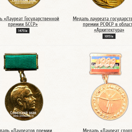
ь «Лауреат Государственной
Медаль лауреата государст
премии БССР»
премии РСФСР в облас
«Архитектура»
14751а
10151а
даль «Лауреатов премии
Медаль «Лауреат спорт