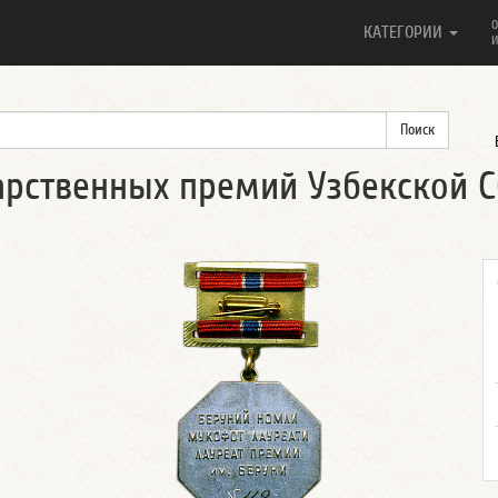
О
КАТЕГОРИИ
И
арственных премий Узбекской 