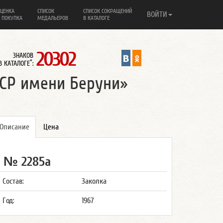
ЦЕНКА
СПИСОК
СПИСОК СОКРАЩЕНИЙ
ВОЙТИ
 ПОКУПКА
МЕДАЛЬЕРОВ
В КАТАЛОГЕ
20302
ЗНАКОВ
*
В КАТАЛОГЕ
:
ССР имени Беруни»
Описание
Цена
№ 2285а
Состав:
Заколка
Год:
1967