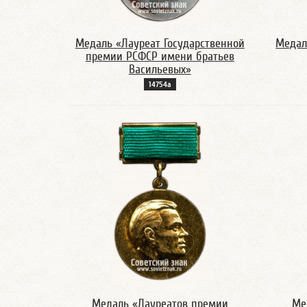
Медаль «Лауреат Государственной
Медал
премии РСФСР имени братьев
Васильевых»
14754а
Медаль «Лауреатов премии
Ме