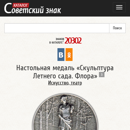
Навиг
20302
ЗНАКОВ
*
В КАТАЛОГЕ
:
Настольная медаль «Скульптура
Летнего сада. Флора»
3
Искусство, театр