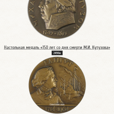
Настольная медаль «150 лет со дня смерти М.И. Кутузова»
2490а