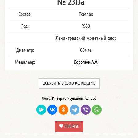
№ 2313а
Состав:
Томпак
Год:
1989
Ленинградский монетный двор
Диаметр:
60мм.
Медальер:
Королюк А.А.
ДОБАВИТЬ В СВОЮ КОЛЛЕКЦИЮ
Фото:
Интернет-аукцион Конрос
СПАСИБО