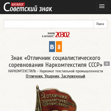
Навиг
20302
ЗНАКОВ
*
В КАТАЛОГЕ
:
Знак «Отличник социалистического
соревнования Наркомтекстиля СССР»
10
НАРКОМТЕКСТИЛЬ - Наркомат текстильной промышленности
Отличник, Ударник, Заслуженный