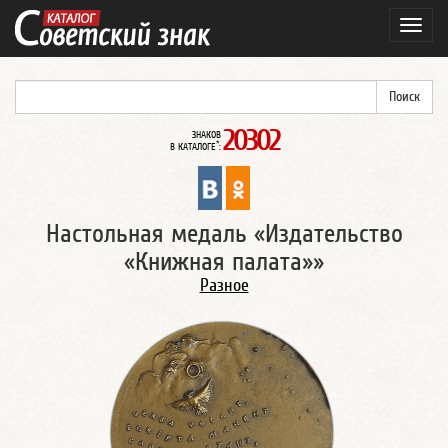
Навиг
20302
ЗНАКОВ
*
В КАТАЛОГЕ
:
Настольная медаль «Издательство
«Книжная палата»»
Разное