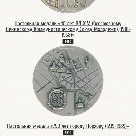
Настольная медаль «40 лет ВЛКСМ (Всесоюзному
Ленинскому Коммунистическому Союзу Молодежи) (1918-
1958)»
343б
Настольная медаль «750 лет городу Порхову (1239-1989)»
351б