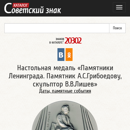
Навиг
20302
ЗНАКОВ
*
В КАТАЛОГЕ
:
Настольная медаль «Памятники
Ленинграда. Памятник А.С.Грибоедову,
скульптор В.В.Лишев»
Даты, памятные события