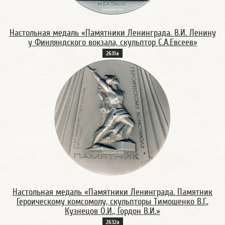
Настольная медаль «Памятники Ленинграда. В.И. Ленину
у Финляндского вокзала, скульптор С.А.Евсеев»
2631а
Настольная медаль «Памятники Ленинграда. Памятник
Героическому комсомолу, скульпторы Тимошенко В.Г.,
Кузнецов О.И., Гордон В.И.»
2632а