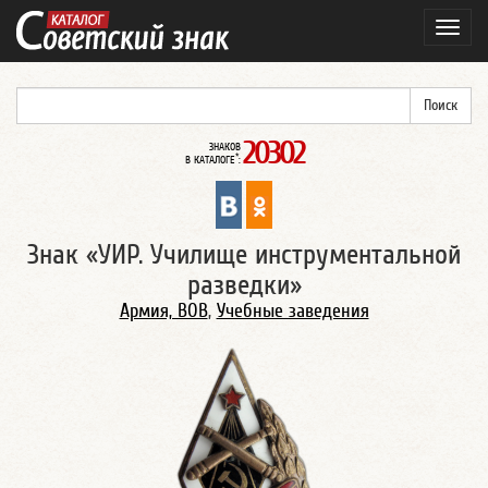
Навиг
20302
ЗНАКОВ
*
В КАТАЛОГЕ
:
Знак «УИР. Училище инструментальной
разведки»
Армия, ВОВ
,
Учебные заведения