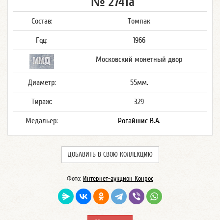
№ 2741а
Состав:
Томпак
Год:
1966
Московский монетный двор
Диаметр:
55мм.
Тираж:
329
Медальер:
Рогайшис В.А.
ДОБАВИТЬ В СВОЮ КОЛЛЕКЦИЮ
Фото:
Интернет-аукцион Конрос