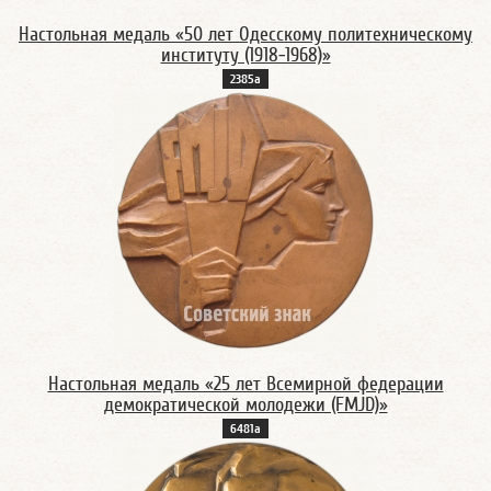
Настольная медаль «50 лет Одесскому политехническому
институту (1918-1968)»
2385а
Настольная медаль «25 лет Всемирной федерации
демократической молодежи (FMJD)»
6481а