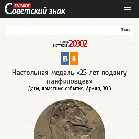
Навиг
20302
ЗНАКОВ
*
В КАТАЛОГЕ
:
Настольная медаль «25 лет подвигу
панфиловцев»
Даты, памятные события
,
Армия, ВОВ