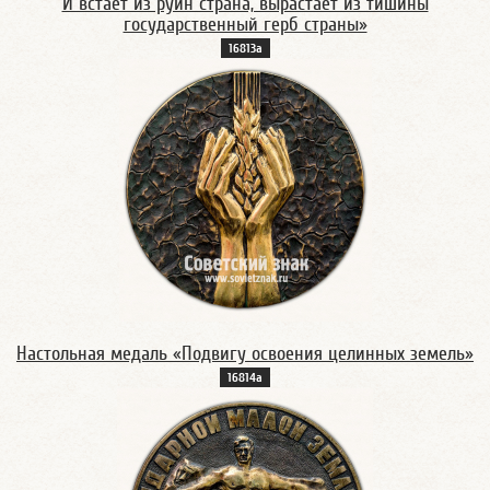
И встаёт из руин страна, вырастает из тишины
государственный герб страны»
16813а
Настольная медаль «Подвигу освоения целинных земель»
16814а