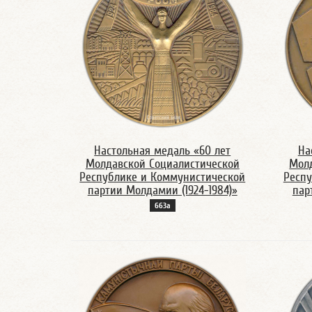
Настольная медаль «60 лет
На
Молдавской Социалистической
Молд
Республике и Коммунистической
Респу
партии Молдамии (1924-1984)»
пар
663а