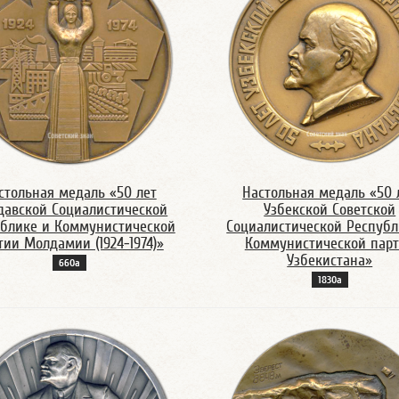
стольная медаль «50 лет
Настольная медаль «50 
авской Социалистической
Узбекской Советской
блике и Коммунистической
Социалистической Республ
тии Молдамии (1924-1974)»
Коммунистической пар
Узбекистана»
660а
1830а