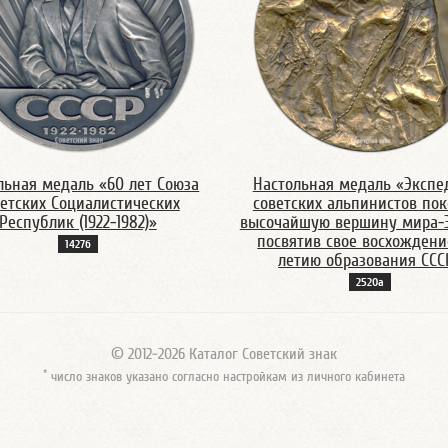
льная медаль «60 лет Союза
Настольная медаль «Экспе
етских Социалистических
советских альпинистов по
Республик (1922-1982)»
высочайшую вершину мира-Э
посвятив свое восхождени
1427б
летию образования ССС
2520а
© 2012-2026 Каталог Советский знак
*
число знаков указано согласно настройкам из личного кабинета