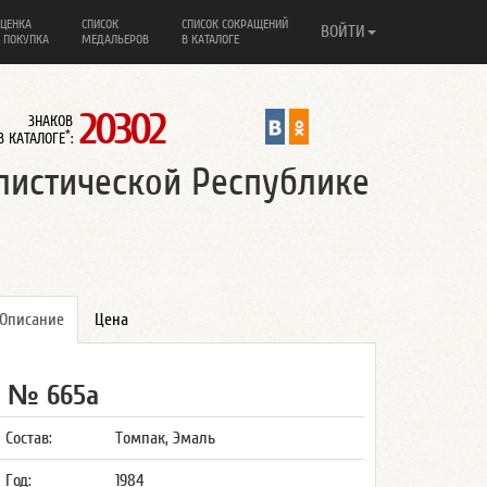
ЦЕНКА
СПИСОК
СПИСОК СОКРАЩЕНИЙ
ВОЙТИ
 ПОКУПКА
МЕДАЛЬЕРОВ
В КАТАЛОГЕ
20302
ЗНАКОВ
*
В КАТАЛОГЕ
:
листической Республике
Описание
Цена
№ 665а
Состав:
Томпак, Эмаль
Год:
1984