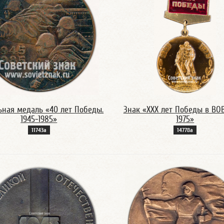
ьная медаль «40 лет Победы.
Знак «XXX лет Победы в ВОВ
1945-1985»
1975»
11743а
14778а