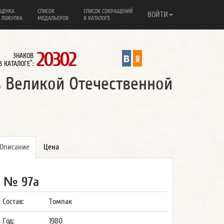
ЦЕНКА
СПИСОК
СПИСОК СОКРАЩЕНИЙ
ВОЙТИ
 ПОКУПКА
МЕДАЛЬЕРОВ
В КАТАЛОГЕ
20302
ЗНАКОВ
*
В КАТАЛОГЕ
:
в Великой Отечественной
Описание
Цена
№ 97а
Состав:
Томпак
Год:
1980