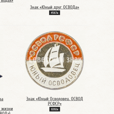
 водах»
Знак «Юный друг ОСВОДа»
4567а
Знак «Юный Осводовец. ОСВОД
ва
РСФСР»
ы жизни
8202а
СВОДа)