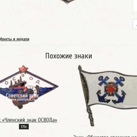
Монеты и медали
Похожие знаки
к «Членский знак ОСВОДа»
171з