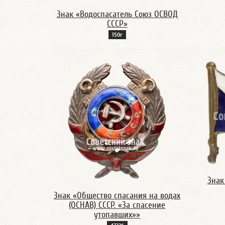
Знак «Водоспасатель Союз ОСВОД
СССР»
150г
Знак
Знак «Общество спасания на водах
(ОСНАВ) СССР. «За спасение
утопавших»»