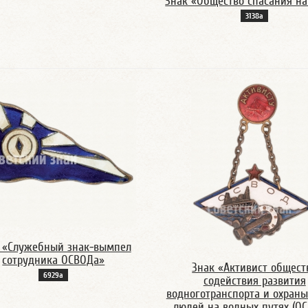
Знак «Общество спасания на
3138а
 «Служебный знак-вымпел
сотрудника ОСВОДа»
Знак «Активист общест
6929а
содействия развития
водноготранспорта и охран
людей на водных путях (О