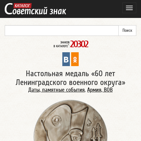
Навиг
20302
ЗНАКОВ
*
В КАТАЛОГЕ
:
Настольная медаль «60 лет
Ленинградского военного округа»
Даты, памятные события
,
Армия, ВОВ