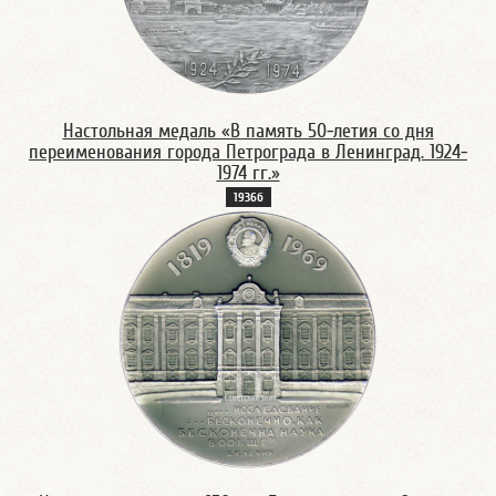
Настольная медаль «В память 50-летия со дня
переименования города Петрограда в Ленинград. 1924-
1974 гг.»
1936б