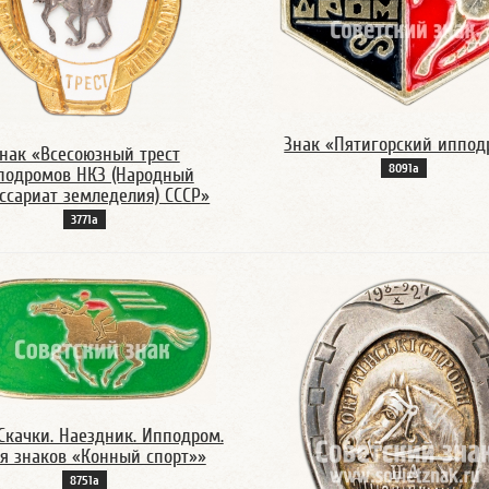
Знак «Пятигорский иппод
нак «Всесоюзный трест
8091а
подромов НКЗ (Народный
ссариат земледелия) СССР»
3771а
Скачки. Наездник. Ипподром.
я знаков «Конный спорт»»
8751а