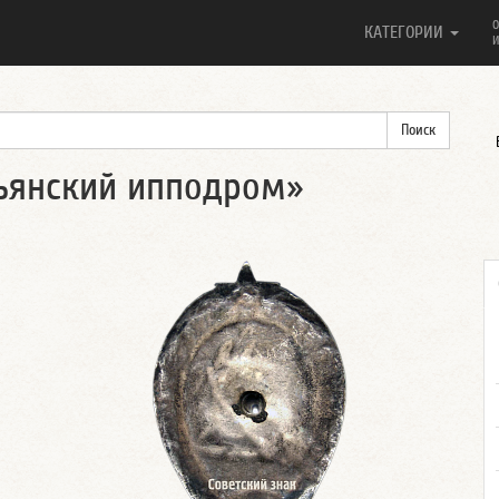
О
КАТЕГОРИИ
И
тьянский ипподром»