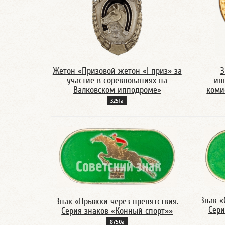
Жетон «Призовой жетон «I приз» за
З
участие в соревнованиях на
ип
Валковском ипподроме»
коми
3251а
Знак «
Знак «Прыжки через препятствия.
Сери
Серия знаков «Конный спорт»»
8750а