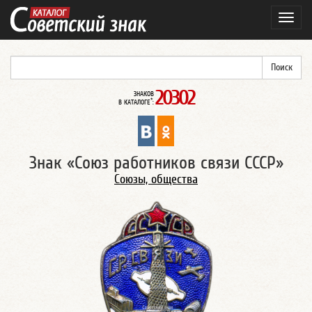
Навиг
20302
ЗНАКОВ
*
В КАТАЛОГЕ
:
Знак «Союз работников связи СССР»
Союзы, общества