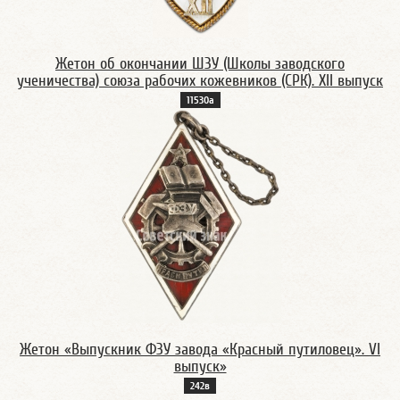
Жетон об окончании ШЗУ (Школы заводского
ученичества) союза рабочих кожевников (СРК). XII выпуск
11530а
Жетон «Выпускник ФЗУ завода «Красный путиловец». VI
выпуск»
242в