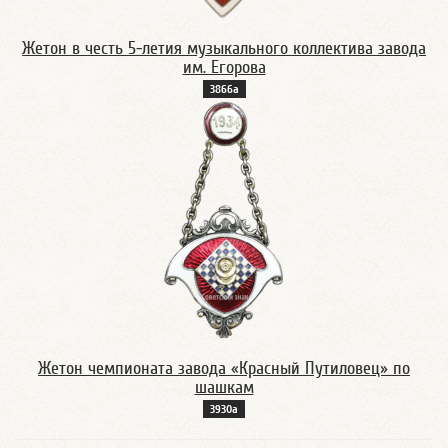
Жетон в честь 5-летия музыкального коллектива завода
им. Егорова
3866а
Жетон чемпионата завода «Красный Путиловец» по
шашкам
3930а