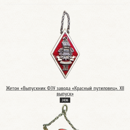
Жетон «Выпускник ФЗУ завода «Красный путиловец». XII
выпуск»
243б