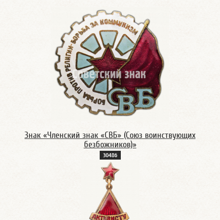
Знак «Членский знак «СВБ» (Союз воинствующих
безбожников)»
3048б