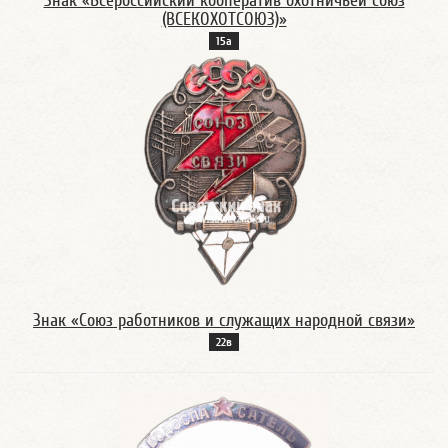
Знак «Всероссийский кооператив охотничьей союз
(ВСЕКОХОТСОЮЗ)»
15а
Знак «Союз работников и служащих народной связи»
22в