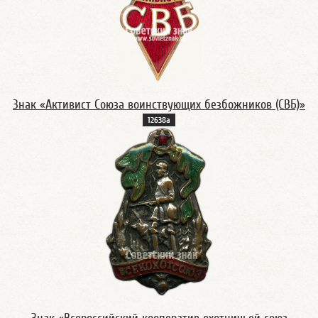
Знак «Активист Союза воинствующих безбожников (СВБ)»
12638а