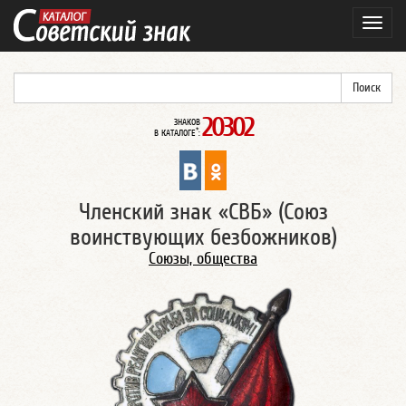
Навиг
20302
ЗНАКОВ
*
В КАТАЛОГЕ
:
Членский знак «СВБ» (Союз
воинствующих безбожников)
Союзы, общества