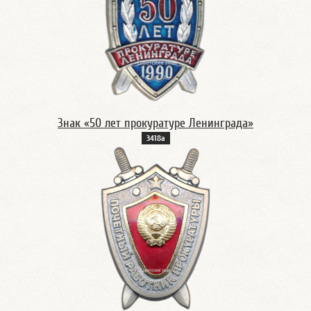
Знак «50 лет прокуратуре Ленинграда»
3418а