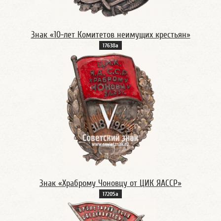
Знак «10-лет Комитетов неимущих крестьян»
17638а
Знак «Храброму Чоновцу от ЦИК ЯАССР»
17205а