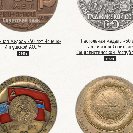
Настольная медаль «60 
ьная медаль «50 лет Чечено-
Таджикской Советско
Ингушской АССР»
Социалистической Респуб
5741а
1988б