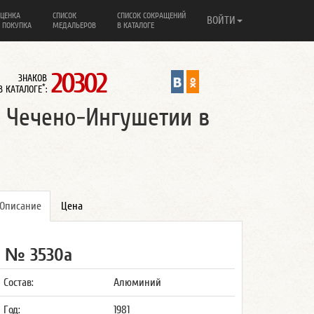
ЦЕНКА
СПИСОК
СПИСОК СОКРАЩЕНИЙ
ВОЙТИ
 ПОКУПКА
МЕДАЛЬЕРОВ
В КАТАЛОГЕ
20302
ЗНАКОВ
*
В КАТАЛОГЕ
:
 Чечено-Ингушетии в
Описание
Цена
№ 3530а
Состав:
Алюминий
Год:
1981