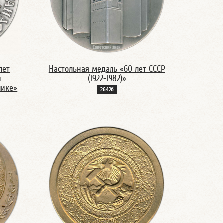
лет
Настольная медаль «60 лет СССР
й
(1922-1982)»
лике»
2642б