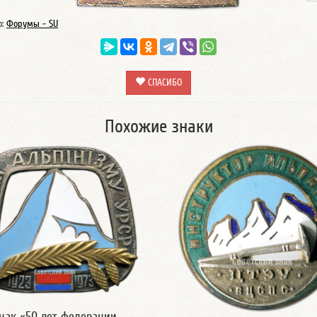
о:
Форумы - SU
СПАСИБО
Похожие знаки
нак «50 лет федерации