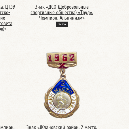
а. ЦТЭУ
Знак «ДСО (Добровольные
тско-
спортивные общества) «Труд».
ние
Чемпион. Альпинизм»
совета
3630а
в)»
емпион.
Знак «Ждановский район. 2 место.