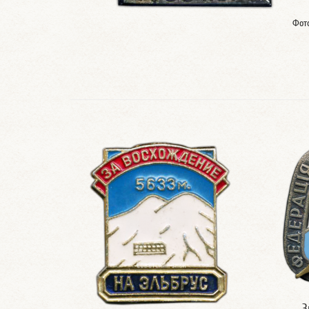
Фот
З