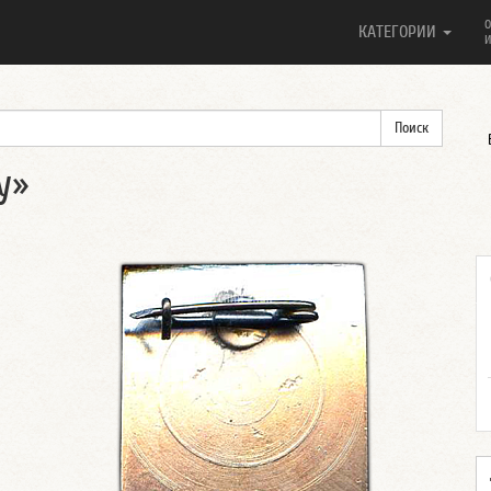
О
КАТЕГОРИИ
И
у»