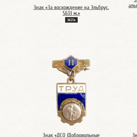
аль
Знак «За восхождение на Эльбрус.
5633 м.»
3627а
Знак «ДСО (Добровольные
З