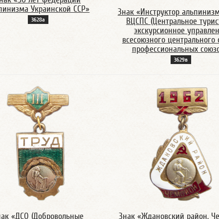
пинизма Украинской ССР»
Знак «Инструктор альпинизм
3628а
ВЦСПС (Центральное турис
экскурсионное управле
всесоюзного центрального 
профессиональных союзо
3629в
нак «ДСО (Добровольные
Знак «Ждановский район. Ч