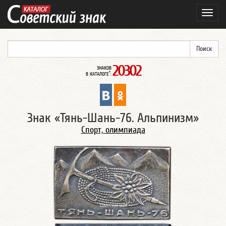
Навиг
20302
ЗНАКОВ
*
В КАТАЛОГЕ
:
Знак «Тянь-Шань-76. Альпинизм»
Спорт, олимпиада