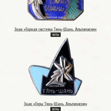
Знак «Горная система Тянь-Шань. Альпинизм»
3673а
Знак «Горы Тянь-Шань. Альпинизм»
3674а