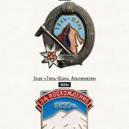
Знак «Тянь-Шань. Альпинизм»
3684а