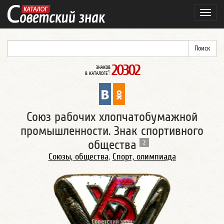
Навиг
20302
ЗНАКОВ
*
В КАТАЛОГЕ
:
Союз рабочих хлопчатобумажной
промышленности. Знак спортивного
общества
2
Союзы, общества
,
Спорт, олимпиада