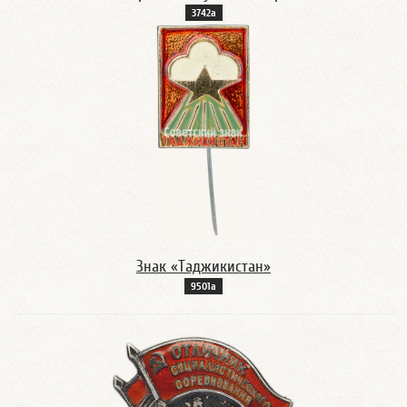
3742а
Знак «Таджикистан»
9501а