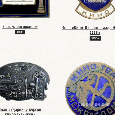
Знак «Ленгоркино»
Знак «Кино. II Спартакиада 
СССР»
3283а
3990а
Знак «Ударнику курсов
киномехаников»