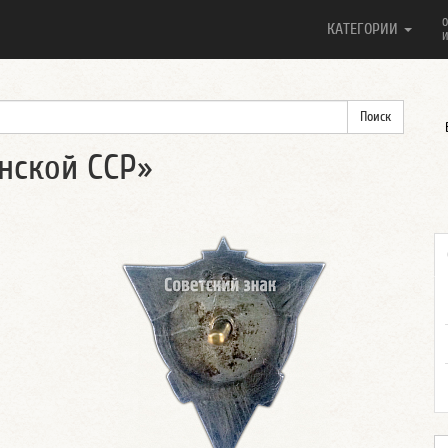
О
КАТЕГОРИИ
И
нской ССР»