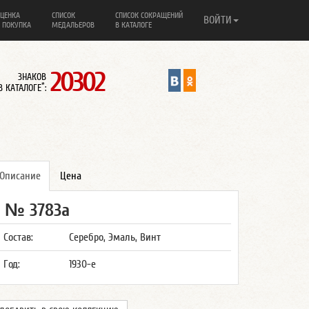
ЦЕНКА
СПИСОК
СПИСОК СОКРАЩЕНИЙ
ВОЙТИ
 ПОКУПКА
МЕДАЛЬЕРОВ
В КАТАЛОГЕ
20302
ЗНАКОВ
*
В КАТАЛОГЕ
:
Описание
Цена
№ 3783а
Состав:
Серебро, Эмаль, Винт
Год:
1930-е