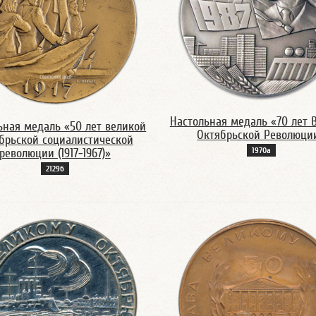
Настольная медаль «70 лет 
ьная медаль «50 лет великой
Октябрьской Революци
брьской социалистической
1970а
революции (1917-1967)»
2129б