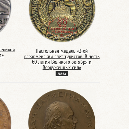
Великой
Настольная медаль «2-ой
и»
всеармейский слет туристов. В честь
60 летия Великого октября и
Вооруженных сил»
2866а