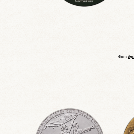
Фото:
Аук