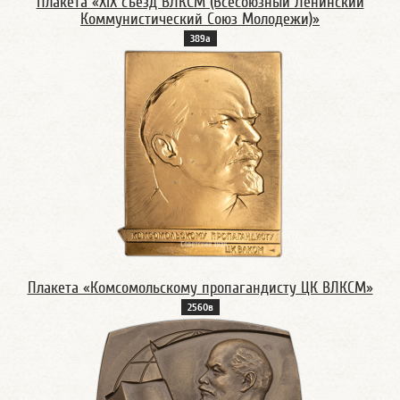
Плакета «XIX съезд ВЛКСМ (Всесоюзный Ленинский
Коммунистический Союз Молодежи)»
389а
Плакета «Комсомольскому пропагандисту ЦК ВЛКСМ»
2560в