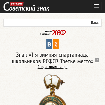
Навиг
20302
ЗНАКОВ
*
В КАТАЛОГЕ
:
Знак «1-я зимняя спартакиада
школьников РСФСР. Третье место»
2
Спорт, олимпиада