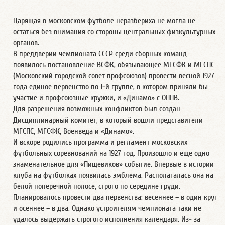
Царящая в московском футболе неразбериха не могла не
остаться без внимания со стороны центральных физкультурных
органов.
В преддверии чемпионата СССР среди сборных команд
появилось постановление ВСФК, обязывающее МГСФК и МГСПС
(Московский городской совет профсоюзов) провести весной 1927
года единое первенство по 1-й группе, в котором приняли бы
участие и профсоюзные кружки, и «Динамо» с ОППВ.
Для разрешения возможных конфликтов был создан
Дисциплинарный комитет, в который вошли представители
МГСПС, МГСФК, Военведа и «Динамо».
И вскоре родились программа и регламент московских
футбольных соревнований на 1927 год. Произошло и еще одно
знаменательное для «Пищевиков» событие. Впервые в истории
клуба на футболках появилась эмблема. Располагалась она на
белой поперечной полосе, строго по середине груди.
Планировалось провести два первенства: весеннее – в один круг
и осеннее – в два. Однако устроителям чемпионата таки не
удалось выдержать строгого исполнения календаря. Из- за