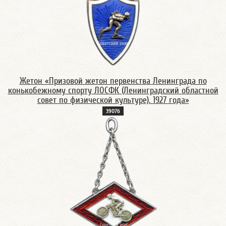
Жетон «Призовой жетон первенства Ленинграда по
конькобежному спорту ЛОСФК (Ленинградский областной
совет по физической культуре). 1927 года»
3907б