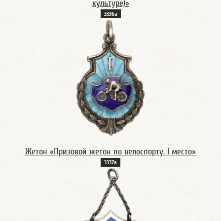
культуре)»
3336а
Жетон «Призовой жетон по велоспорту. I место»
3337а