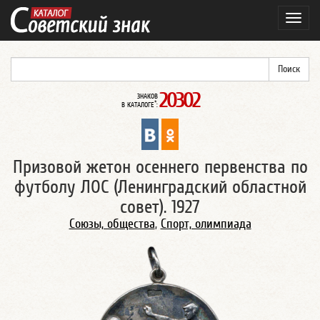
Навиг
20302
ЗНАКОВ
*
В КАТАЛОГЕ
:
Призовой жетон осеннего первенства по
футболу ЛОС (Ленинградский областной
совет). 1927
Союзы, общества
,
Спорт, олимпиада