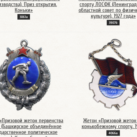
зводства). Приз открытия.
спорту ЛОСФК (Ленинград
Коньки»
областной совет по физич
культуре). 1927 года»
3861а
3907б
«Призовой жетон первенства
Жетон «Призовой жетон
 (Башкирское объединённое
конькобежному спорту. 1
дарственное политическое
4066а