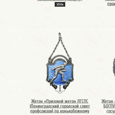
прои
3810в
Жетон «Призовой жетон ЛГСПС
Жетон 
(Ленинградский городской совет
БОГПУ
профсоюзов) по конькобежному
госу