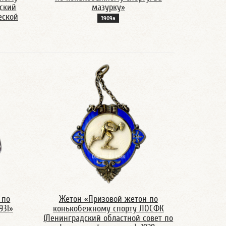
ский
мазурку»
еской
3909а
 по
Жетон «Призовой жетон по
931»
конькобежному спорту ЛОСФК
(Ленинградский областной совет по