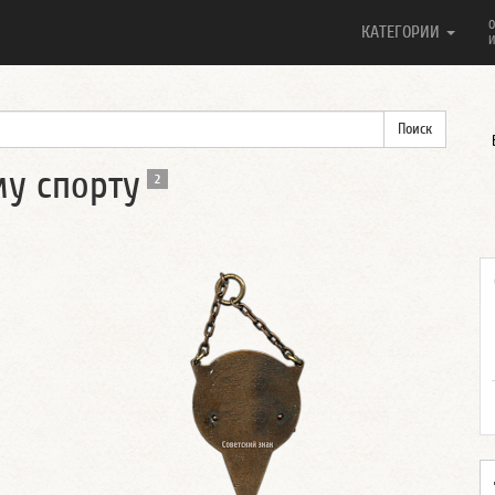
О
КАТЕГОРИИ
И
у спорту
2