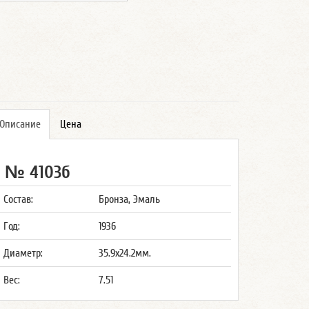
Описание
Цена
№ 4103б
Состав:
Бронза, Эмаль
Год:
1936
Диаметр:
35.9x24.2мм.
Вес:
7.51