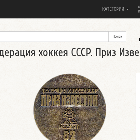
О
КАТЕГОРИИ
И
ерация хоккея СССР. Приз Извес