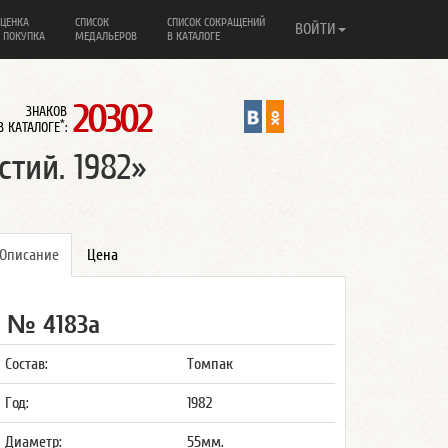
ЦЕНКА
СПИСОК
СПИСОК СОКРАЩЕНИЙ
ВОЙТИ
 ПОКУПКА
МЕДАЛЬЕРОВ
В КАТАЛОГЕ
20302
ЗНАКОВ
*
В КАТАЛОГЕ
:
тий. 1982»
Описание
Цена
№ 4183а
Состав:
Томпак
Год:
1982
Диаметр:
55мм.