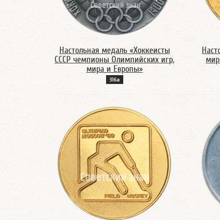
Настольная медаль «Хоккеисты
Наст
СССР чемпионы Олимпийских игр,
мир
мира и Европы»
316а