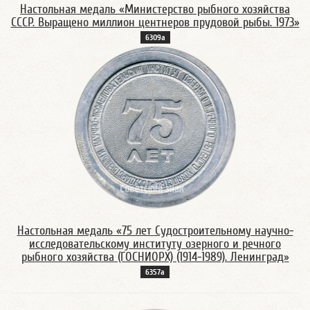
Настольная медаль «Министерство рыбного хозяйства
СССР. Выращено миллион центнеров прудовой рыбы. 1973»
6309а
Настольная медаль «75 лет Судостроительному научно-
исследовательскому институту озерного и речного
рыбного хозяйства (ГОСНИОРХ) (1914-1989). Ленинград»
6357а