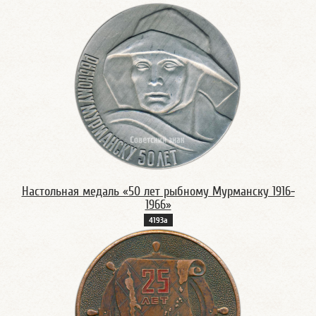
Настольная медаль «50 лет рыбному Мурманску 1916-
1966»
4193а