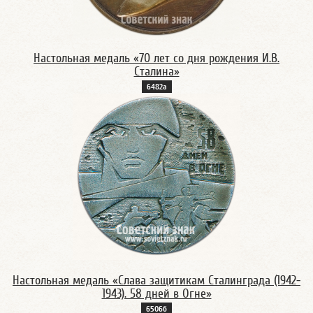
Настольная медаль «70 лет со дня рождения И.В.
Сталина»
6482а
Настольная медаль «Слава защитикам Сталинграда (1942-
1943). 58 дней в Огне»
6506б