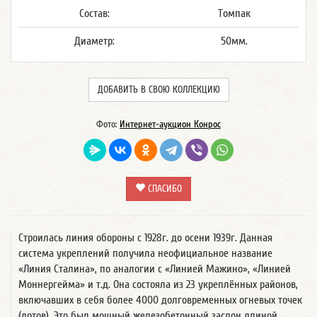
Состав:
Томпак
Диаметр:
50мм.
ДОБАВИТЬ В СВОЮ КОЛЛЕКЦИЮ
Фото:
Интернет-аукцион Конрос
СПАСИБО
Строилась линия обороны с 1928г. до осени 1939г. Данная
система укреплений получила неофициальное название
«Линия Сталина», по аналогии с «Линией Мажино», «Линией
Моннергейма» и т.д. Она состояла из 23 укреплённых районов,
включавших в себя более 4000 долговременных огневых точек
(дотов). Это был мощный железобетонный заслон длиной