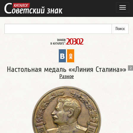
Нави
20302
ЗНАКОВ
*
В КАТАЛОГЕ
:
Настольная медаль ««Линия Сталина»»
2
Разное