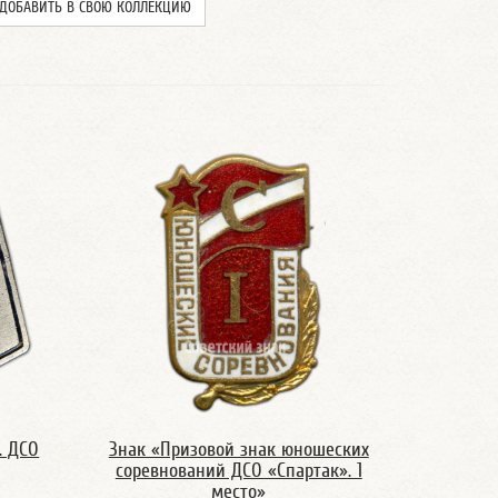
ДОБАВИТЬ В СВОЮ КОЛЛЕКЦИЮ
. ДСО
Знак «Призовой знак юношеских
соревнований ДСО «Спартак». 1
место»