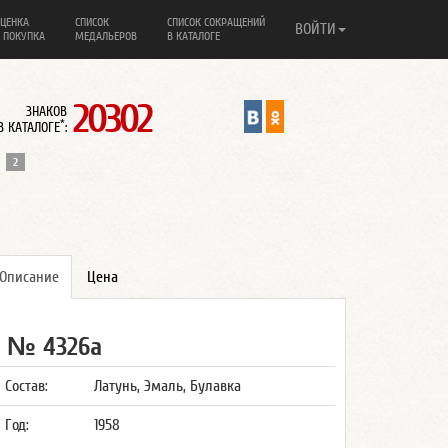
ЦЕНКА
СПИСОК
СПИСОК СОКРАЩЕНИЙ
ВОЙТИ
 ПОКУПКА
МЕДАЛЬЕРОВ
В КАТАЛОГЕ
20302
ЗНАКОВ
*
В КАТАЛОГЕ
:
2
Описание
Цена
№ 4326а
Состав:
Латунь, Эмаль, Булавка
Год:
1958