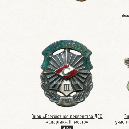
Фот
Знак «Всесоюзное первенство ДСО
З
«Спартак». III место»
участн
4327а