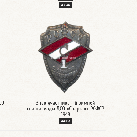
4304а
СО
Знак участника 1-й зимней
спартакиады ДСО «Спартак» РСФСР.
1948
4408а