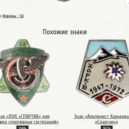
о:
Форумы - SU
Похожие знаки
нак «ЛЦК «СПАРТАК» для
Знак «Альпинист Харькова
ика спортивных состязаний»
«Спартак»»
3340а
3672а