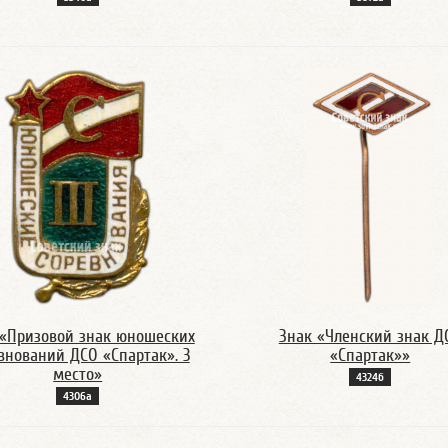
 «Призовой знак юношеских
Знак «Членский знак Д
внований ДСО «Спартак». 3
«Спартак»»
место»
4324б
4306а