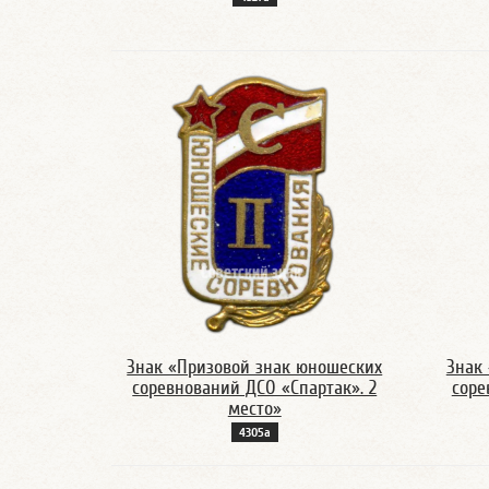
Знак «Призовой знак юношеских
Знак
соревнований ДСО «Спартак». 2
соре
место»
4305а