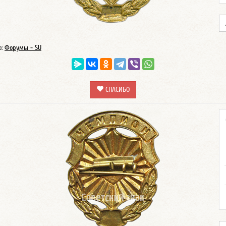
о:
Форумы - SU
СПАСИБО