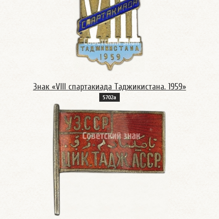
Знак «VIII спартакиада Таджикистана. 1959»
5702а