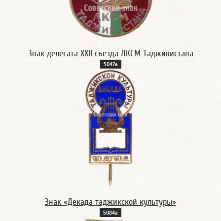
Знак делегата XXII съезда ЛКСМ Таджикистана
5047а
Знак «Декада таджикской культуры»
5084а