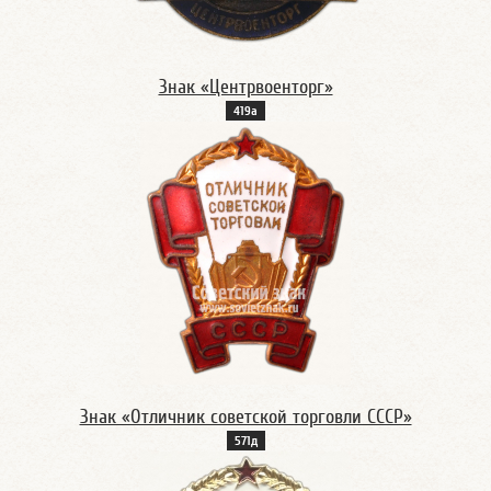
Знак «Центрвоенторг»
419а
Знак «Отличник советской торговли СССР»
571д