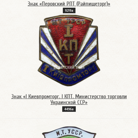
Знак «Перовский РПТ (Райпищеторг)»
9219а
Знак «I Киевпромторг. I КПТ. Министерство торговли
Украинской ССР»
4496а