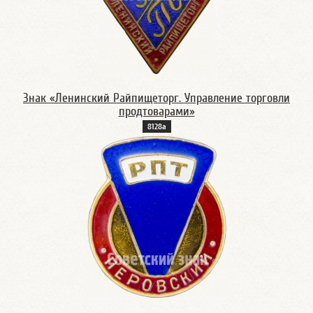
Знак «Ленинский Райпищеторг. Управление торговли
продтоварами»
8128а