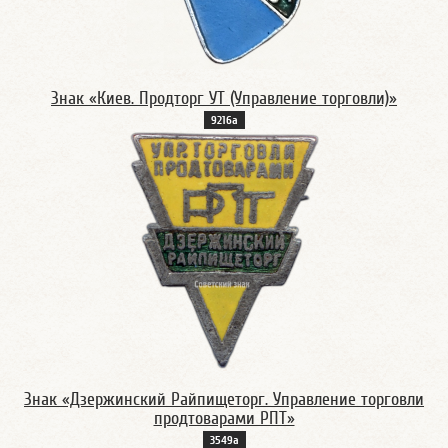
Знак «Киев. Продторг УТ (Управление торговли)»
9216а
Знак «Дзержинский Райпищеторг. Управление торговли
продтоварами РПТ»
3549а