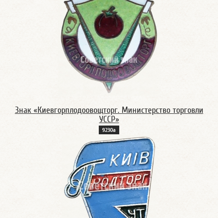
Знак «Киевгорплодоовощторг. Министерство торговли
УССР»
9230а