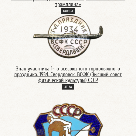
трамплина»
14050а
Знак участника 1-го всесоюзного горнолыжного
праздника. 1934. Свердловск. ВСФК (Высший совет
физической культуры) СССР
4113а