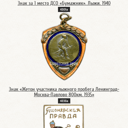
Знак за 1 место ДСО «Бумажник». Лыжи. 1940
4801а
Знак «Жетон участника лыжного пробега Ленинград-
Москва-Павлово 800км. 1935»
4838а