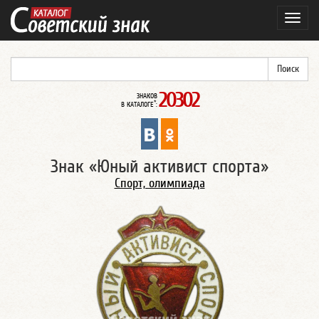
Навиг
20302
ЗНАКОВ
*
В КАТАЛОГЕ
:
Знак «Юный активист спорта»
Спорт, олимпиада