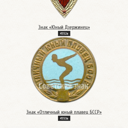
Знак «Юный Дзержинец»
4552а
Знак «Отличный юный плавец БССР»
4553а