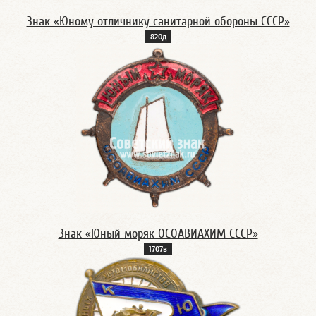
Знак «Юному отличнику санитарной обороны СССР»
820д
Знак «Юный моряк ОСОАВИАХИМ СССР»
1707в