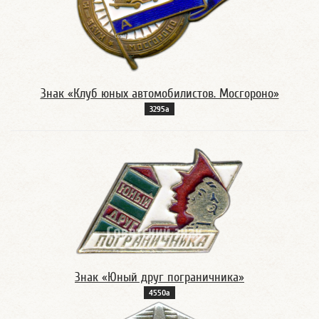
Знак «Клуб юных автомобилистов. Мосгороно»
3295а
Знак «Юный друг пограничника»
4550а