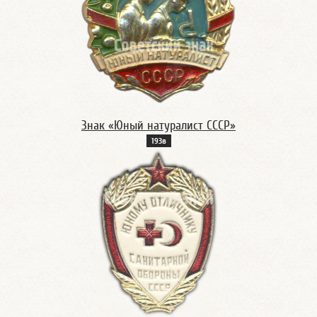
Знак «Юный натуралист СССР»
193в