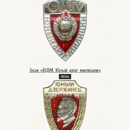
Знак «ЮДМ. Юный друг милиции»
4551а