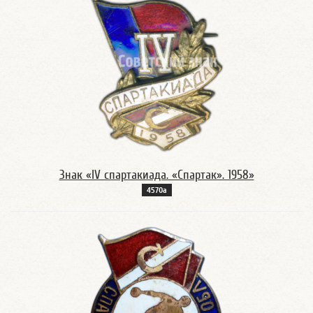
Знак «IV спартакиада. «Спартак». 1958»
4570а