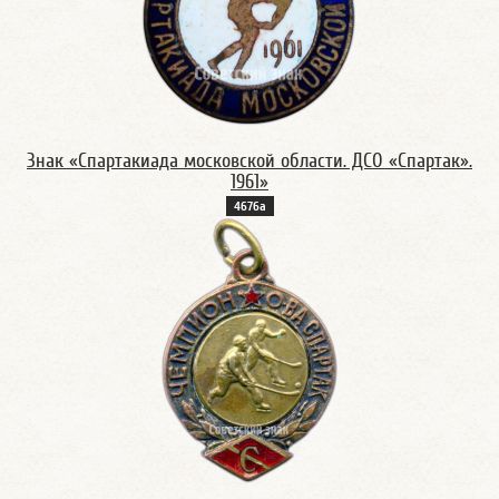
Знак «Спартакиада московской области. ДСО «Спартак».
1961»
4676а