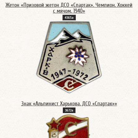
Жетон «Призовой жетон ДСО «Спартак». Чемпион. Хоккей
с мячом. 1940»
4365а
Знак «Альпинист Харькова. ДСО «Спартак»»
3672а