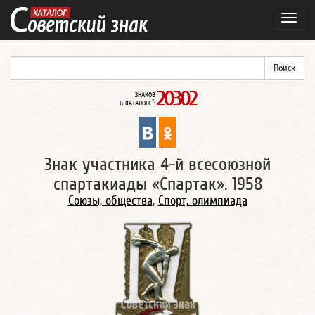
Навиг
20302
ЗНАКОВ
*
В КАТАЛОГЕ
:
Знак участника 4-й всесоюзной
спартакиады «Спартак». 1958
Союзы, общества
,
Спорт, олимпиада