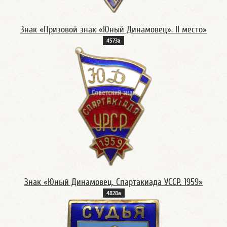
Знак «Призовой знак «Юный Динамовец». II место»
4573а
Знак «Юный Динамовец. Спартакиада УССР. 1959»
4828а