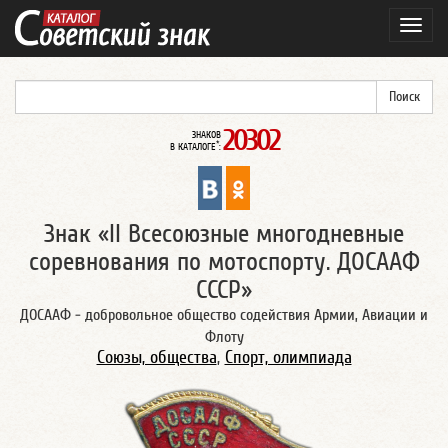
Навиг
20302
ЗНАКОВ
*
В КАТАЛОГЕ
:
Знак «II Всесоюзные многодневные
соревнования по мотоспорту. ДОСААФ
СССР»
ДОСААФ - добровольное общество содействия Армии, Авиации и
Флоту
Союзы, общества
,
Спорт, олимпиада