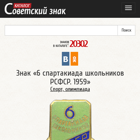
Навиг
20302
ЗНАКОВ
*
В КАТАЛОГЕ
:
Знак «6 спартакиада школьников
РСФСР. 1959»
Спорт, олимпиада