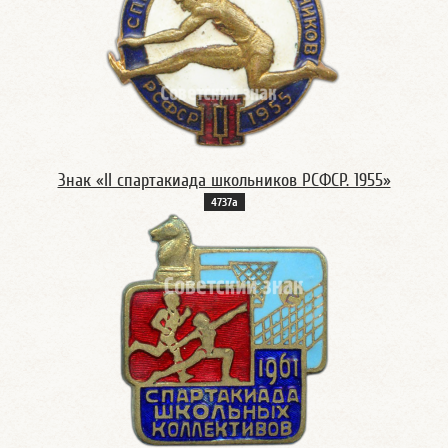
Знак «II спартакиада школьников РСФСР. 1955»
4737а