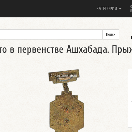
О
КАТЕГОРИИ
И
сто в первенстве Ашхабада. Пры