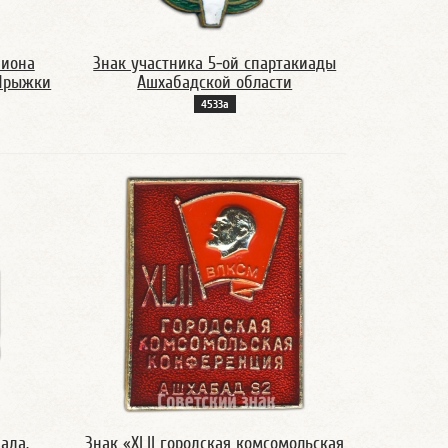
пиона
Знак участника 5-ой спартакиады
 Прыжки
Ашхабадской области
4533а
ада.
Знак «XLII городская комсомольская