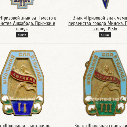
«Призовой знак за II место в
Знак «Призовой знак чем
енстве Ашхабада. Прыжки в
первенства города Минска.
воду»
в воду. 1951»
4609а
4616а
к «Школьная спартакиада.
Знак «Школьная спартаки