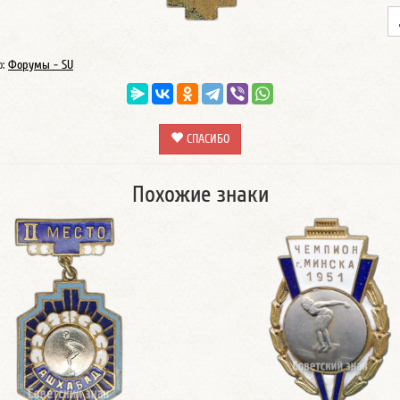
о:
Форумы - SU
СПАСИБО
Похожие знаки