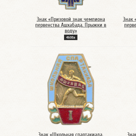
Знак «Призовой знак чемпиона
Знак 
первенства Ашхабада. Прыжки в
перв
воду»
4608а
Знак «Школьная спартакиада.
Зна