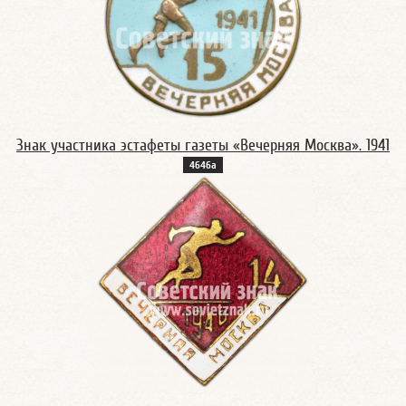
Знак участника эстафеты газеты «Вечерняя Москва». 1941
4646а