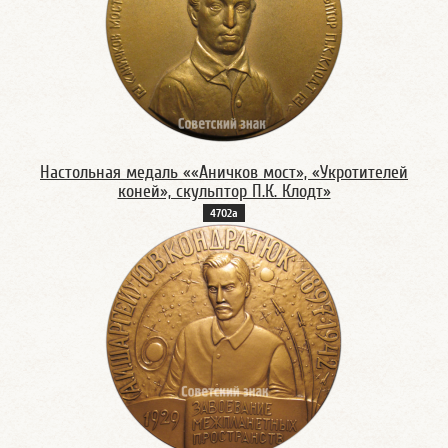
Настольная медаль ««Аничков мост», «Укротителей
коней», скульптор П.К. Клодт»
4702а