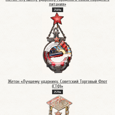
питания»
2569а
Жетон «Лучшему ударнику. Советский Торговый Флот
(СТФ)»
2570а