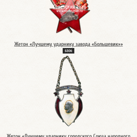
Жетон «Лучшему ударнику завода «Большевик»»
680б
Жетон «Лучшему ударнику городского Союза народного