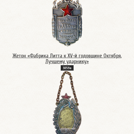
Жетон «Фабрика Литта к XV-й годовщине Октября.
Лучшему ударнику»
3859а