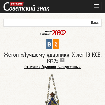
Навиг
20302
ЗНАКОВ
*
В КАТАЛОГЕ
:
Жетон «Лучшему ударнику. Х лет 19 КСБ.
1932»
2
Отличник, Ударник, Заслуженный